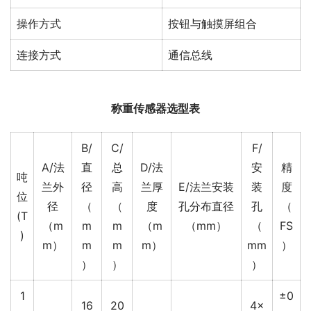
操作方式
按钮与触摸屏组合
连接方式
通信总线
称重传感器选型表
B/
C/
F/
A/法
直
总
D/法
安
精
吨
兰外
径
高
兰厚
E/法兰安装
装
度
位
径
（
（
度
孔分布直径
孔
（
(T
（m
m
m
（m
（mm）
（
FS
)
m）
m
m
m）
mm
）
）
）
）
1
±0
16
20
4×