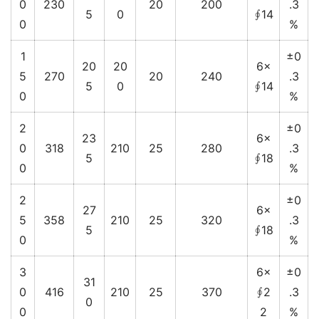
0
230
20
200
.3
5
0
∮14
0
%
1
±0
20
20
6×
5
270
20
240
.3
5
0
∮14
0
%
2
±0
23
6×
0
318
210
25
280
.3
5
∮18
0
%
2
±0
27
6×
5
358
210
25
320
.3
5
∮18
0
%
3
6×
±0
31
0
416
210
25
370
∮2
.3
0
0
2
%