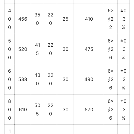
4
6×
±0
35
22
0
456
25
410
∮2
.3
0
0
0
2
%
5
6×
±0
41
22
0
520
30
475
∮2
.3
5
0
0
6
%
6
6×
±0
43
22
0
538
30
490
∮2
.3
0
0
0
6
%
8
6×
±0
50
22
0
610
30
570
∮2
.3
5
0
0
6
%
1