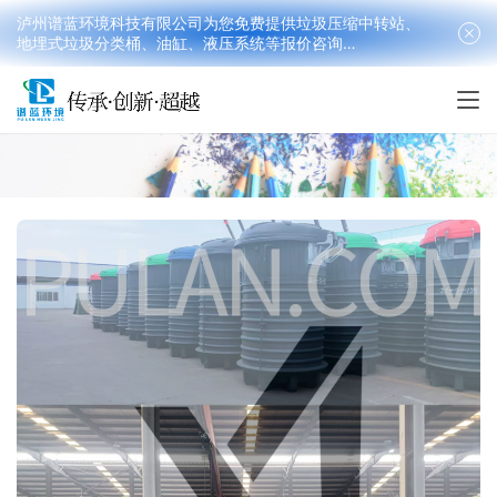
泸州谱蓝环境科技有限公司为您免费提供垃圾压缩中转站、
地埋式垃圾分类桶、油缸、液压系统等报价咨询
18090199016(韩先生）