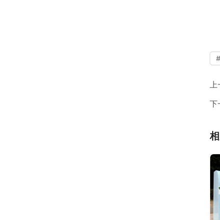
上
下
相