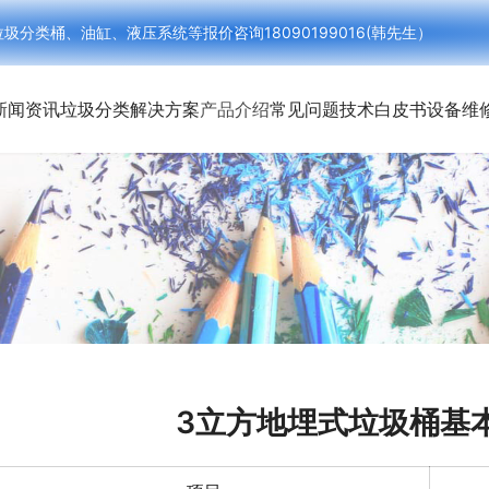
类桶、油缸、液压系统等报价咨询18090199016(韩先生）
新闻资讯
垃圾分类解决方案
产品介绍
常见问题
技术白皮书
设备维
3立方地埋式垃圾桶基