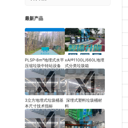
最新产品
PLSP-8m³地埋式水平
xAI®1100L/660L地埋
压缩垃圾中转站设备
式分类垃圾箱
3立方地埋式垃圾桶基
深埋式塑料垃圾桶材
本尺寸技术指标
料