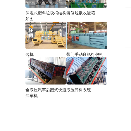
深埋式塑料垃圾桶结构
装修垃圾收运箱
如图
砖机
带门手动废纸打包机
全液压汽车后翻式快速
液压卸料系统
卸车机