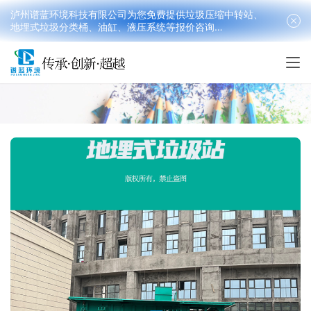
泸州谱蓝环境科技有限公司为您免费提供垃圾压缩中转站、
地埋式垃圾分类桶、油缸、液压系统等报价咨询
18090199016(韩先生）