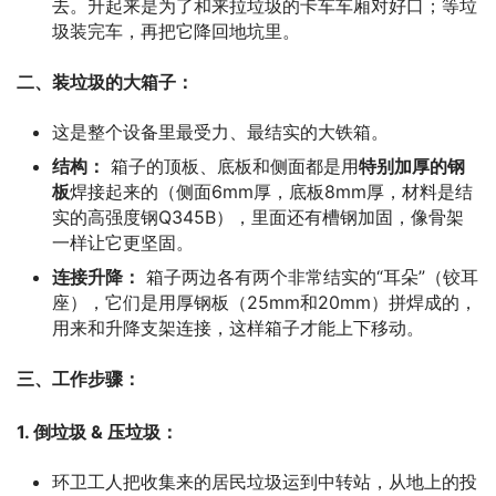
去。升起来是为了和来拉垃圾的卡车车厢对好口；等垃
圾装完车，再把它降回地坑里。
二、装垃圾的大箱子：
这是整个设备里最受力、最结实的大铁箱。
结构：
箱子的顶板、底板和侧面都是用
特别加厚的钢
板
焊接起来的（侧面6mm厚，底板8mm厚，材料是结
实的高强度钢Q345B），里面还有槽钢加固，像骨架
一样让它更坚固。
连接升降：
箱子两边各有两个非常结实的“耳朵”（铰耳
座），它们是用厚钢板（25mm和20mm）拼焊成的，
用来和升降支架连接，这样箱子才能上下移动。
三、工作步骤：
1. 倒垃圾 & 压垃圾：
环卫工人把收集来的居民垃圾运到中转站，从地上的投