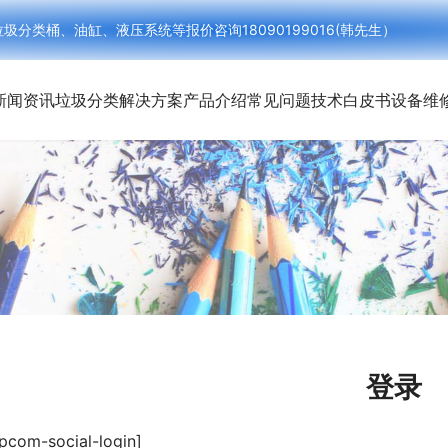
类桶、油缸、液压系统等报价咨询18090199016(韩先生）
新闻资讯
垃圾分类解决方案
产品介绍
常见问题
技术白皮书
设备维
登录
pcom-social-login]