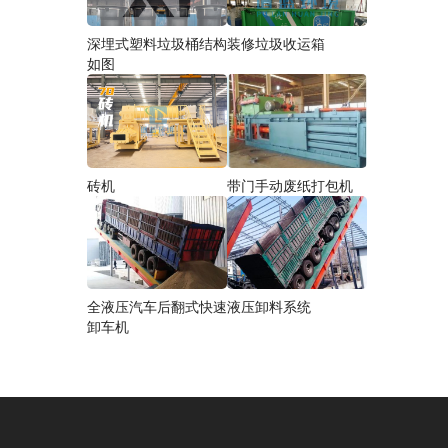
深埋式塑料垃圾桶结构
装修垃圾收运箱
如图
砖机
带门手动废纸打包机
全液压汽车后翻式快速
液压卸料系统
卸车机