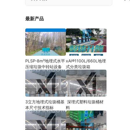
最新产品
PLSP-8m³地埋式水平
xAI®1100L/660L地埋
压缩垃圾中转站设备
式分类垃圾箱
3立方地埋式垃圾桶基
深埋式塑料垃圾桶材
本尺寸技术指标
料