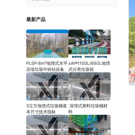
最新产品
PLSP-8m³地埋式水平
xAI®1100L/660L地埋
压缩垃圾中转站设备
式分类垃圾箱
3立方地埋式垃圾桶基
深埋式塑料垃圾桶材
本尺寸技术指标
料