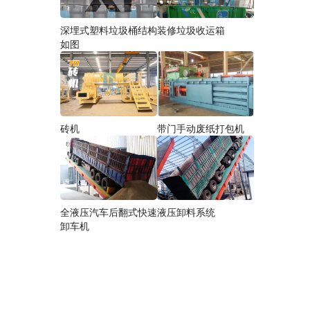
深埋式塑料垃圾桶结构
装修垃圾收运箱
如图
砖机
带门手动废纸打包机
全液压汽车后翻式快速
液压卸料系统
卸车机