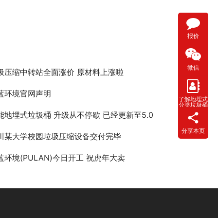
报价
微信
圾压缩中转站全面涨价 原材料上涨啦
蓝环境官网声明
了解地埋式
分类垃圾桶
能地埋式垃圾桶 升级从不停歇 已经更新至5.0
分享本页
川某大学校园垃圾压缩设备交付完毕
蓝环境(PULAN)今日开工 祝虎年大卖