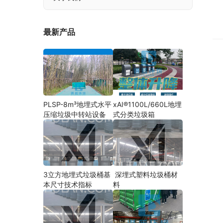
最新产品
PLSP-8m³地埋式水平
xAI®1100L/660L地埋
压缩垃圾中转站设备
式分类垃圾箱
3立方地埋式垃圾桶基
深埋式塑料垃圾桶材
本尺寸技术指标
料