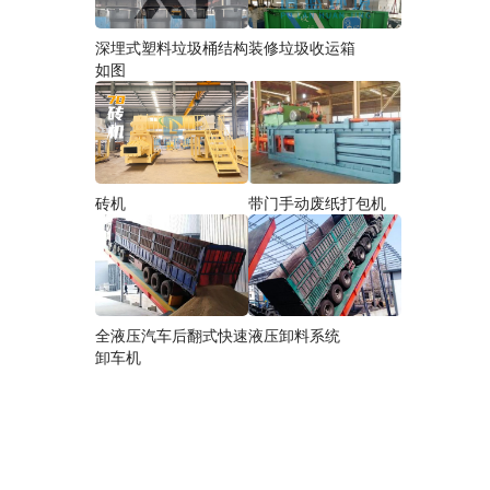
深埋式塑料垃圾桶结构
装修垃圾收运箱
如图
砖机
带门手动废纸打包机
全液压汽车后翻式快速
液压卸料系统
卸车机