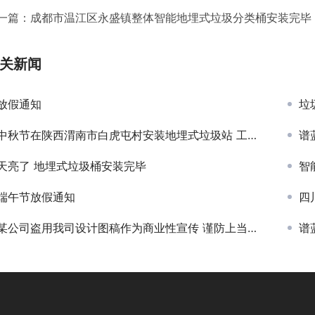
一篇：
成都市温江区永盛镇整体智能地埋式垃圾分类桶安装完毕
关新闻
放假通知
垃
中秋节在陕西渭南市白虎屯村安装地埋式垃圾站 工作中过节
谱
天亮了 地埋式垃圾桶安装完毕
智
端午节放假通知
四
某公司盗用我司设计图稿作为商业性宣传 谨防上当受骗
谱