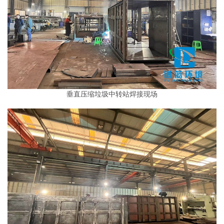
垂直压缩垃圾中转站
焊接现场