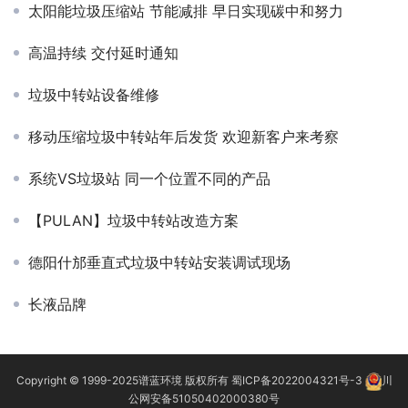
太阳能垃圾压缩站 节能减排 早日实现碳中和努力
高温持续 交付延时通知
垃圾中转站设备维修
移动压缩垃圾中转站年后发货 欢迎新客户来考察
系统VS垃圾站 同一个位置不同的产品
【PULAN】垃圾中转站改造方案
德阳什邡垂直式垃圾中转站安装调试现场
长液品牌
Copyright © 1999-2025
谱蓝环境
版权所有
蜀ICP备2022004321号-3
川
公网安备51050402000380号