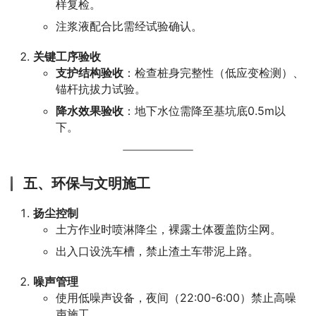
样复检。
注浆液配合比需经试验确认。
关键工序验收
支护结构验收
：检查桩身完整性（低应变检测）、
锚杆抗拔力试验。
降水效果验收
：地下水位需降至基坑底0.5m以
下。
五、环保与文明施工
扬尘控制
土方作业时喷淋降尘，裸露土体覆盖防尘网。
出入口设洗车槽，禁止渣土车带泥上路。
噪声管理
使用低噪声设备，夜间（22:00-6:00）禁止高噪
声施工。