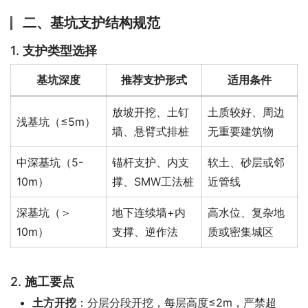
二、基坑支护结构规范
1.
支护类型选择
基坑深度
推荐支护形式
适用条件
放坡开挖、土钉
土质较好、周边
浅基坑（≤5m）
墙、悬臂式排桩
无重要建筑物
中深基坑（5-
锚杆支护、内支
软土、砂层或邻
10m）
撑、SMW工法桩
近管线
深基坑（＞
地下连续墙+内
高水位、复杂地
10m）
支撑、逆作法
质或密集城区
2.
施工要点
土方开挖
：分层分段开挖，每层高度≤2m，严禁超