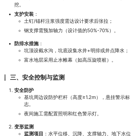
挖。
支护安装
：
土钉/锚杆注浆强度需达设计要求后张拉；
钢支撑需预加轴力（设计值的50%-70%）。
防排水措施
：
坑顶设截水沟，坑底设集水井+明排或井点降水；
富水地层采用止水帷幕（如高压旋喷桩）。
三、安全控制与监测
安全防护
基坑周边设防护栏杆（高度≥1.2m），悬挂警示标
志。
夜间施工需配置照明和红色警示灯。
变形监测
监测项目
：水平位移、沉降、支撑轴力、地下水位