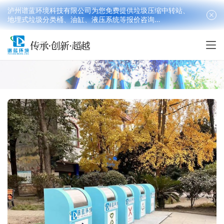
泸州谱蓝环境科技有限公司为您免费提供垃圾压缩中转站、
地埋式垃圾分类桶、油缸、液压系统等报价咨询
18090199016(韩先生）