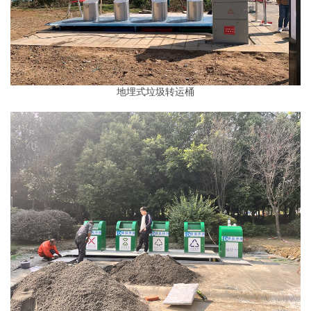
地埋式垃圾转运桶