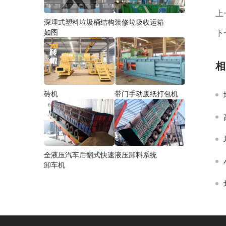
上
深埋式塑料垃圾桶结构
装修垃圾收运箱
下
如图
相
砖机
带门手动废纸打包机
全液压汽车后翻式快速
液压卸料系统
卸车机