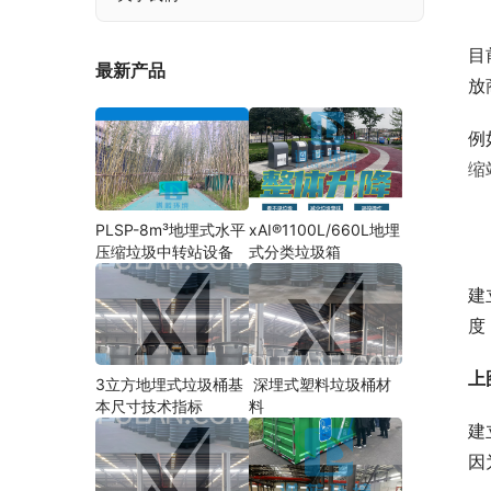
目
最新产品
放
例
缩
PLSP-8m³地埋式水平
xAI®1100L/660L地埋
压缩垃圾中转站设备
式分类垃圾箱
建
度
上
3立方地埋式垃圾桶基
深埋式塑料垃圾桶材
本尺寸技术指标
料
建
因