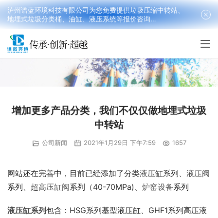
泸州谱蓝环境科技有限公司为您免费提供垃圾压缩中转站、
地埋式垃圾分类桶、油缸、液压系统等报价咨询
18090199016(韩先生）
增加更多产品分类，我们不仅仅做地埋式垃圾
中转站
公司新闻
2021年1月29日 下午7:59
1657
网站还在完善中，目前已经添加了分类
液压缸
系列、
液压阀
系列、
超高压缸阀
系列（40-70MPa)、
炉窑设备
系列
液压缸系列
包含：HSG系列基型液压缸、GHF1系列高压液