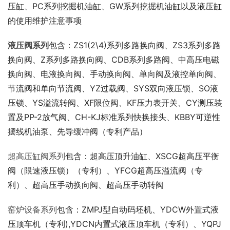
压缸、PC系列挖掘机油缸、GW系列挖掘机油缸以及液压缸
的使用维护注意事项
液压阀系列
包含：ZS1(2\4)系列多路换向阀、ZS3系列多路
换向阀、Z系列多路换向阀、CDB系列多路阀、中高压电磁
换向阀、电液换向阀、手动换向阀、单向阀及液控单向阀、
节流阀和单向节流阀、YZ过载阀、SYS双向液压锁、SO液
压锁、YS溢流转阀、XF限位阀、KF压力表开关、CY测压装
置及PP-2放气阀、CH-KJ标准系列快换接头、KBBY可逆性
摆线机油泵、先导缓冲阀（专利产品）
超高压缸阀系列
包含：超高压顶升油缸、XSCG超高压平衡
阀（限速液压锁）（专利）、YFCG超高压溢流阀（专
利）、超高压手动换向阀、超高压手动转阀
窑炉设备系列
包含：ZMPJ型自动码坯机、YDCW外置式液
压顶车机（专利),YDCN内置式液压顶车机（专利）、YQPJ