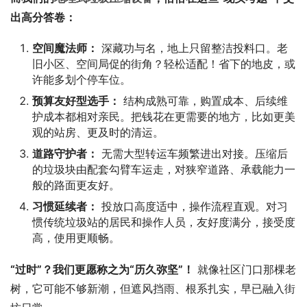
出高分答卷：
空间魔法师：
深藏功与名，地上只留整洁投料口。老
旧小区、空间局促的街角？轻松适配！省下的地皮，或
许能多划个停车位。
预算友好型选手：
结构成熟可靠，购置成本、后续维
护成本都相对亲民。把钱花在更需要的地方，比如更美
观的站房、更及时的清运。
道路守护者：
无需大型转运车频繁进出对接。压缩后
的垃圾块由配套勾臂车运走，对狭窄道路、承载能力一
般的路面更友好。
习惯延续者：
投放口高度适中，操作流程直观。对习
惯传统垃圾站的居民和操作人员，友好度满分，接受度
高，使用更顺畅。
“过时”？我们更愿称之为“历久弥坚”！
 就像社区门口那棵老
树，它可能不够新潮，但遮风挡雨、根系扎实，早已融入街