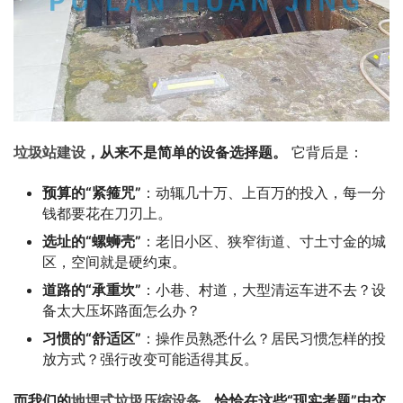
垃圾站建设
，从来不是简单的设备选择题。
 它背后是：
预算的“紧箍咒”
：动辄几十万、上百万的投入，每一分
钱都要花在刀刃上。
选址的“螺蛳壳”
：老旧小区、狭窄街道、寸土寸金的城
区，空间就是硬约束。
道路的“承重坎”
：小巷、村道，大型清运车进不去？设
备太大压坏路面怎么办？
习惯的“舒适区”
：操作员熟悉什么？居民习惯怎样的投
放方式？强行改变可能适得其反。
而我们的
地埋式垃圾压缩设备
，恰恰在这些“现实考题”中交