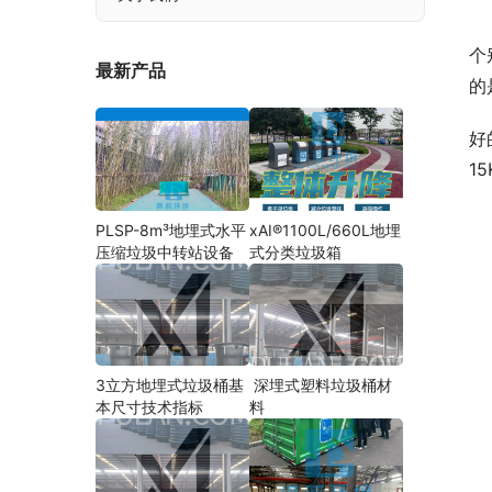
个
最新产品
的
好
1
PLSP-8m³地埋式水平
xAI®1100L/660L地埋
压缩垃圾中转站设备
式分类垃圾箱
3立方地埋式垃圾桶基
深埋式塑料垃圾桶材
本尺寸技术指标
料