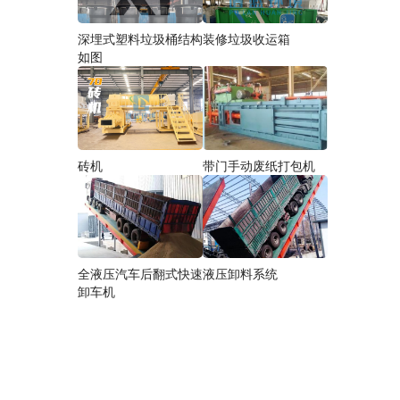
深埋式塑料垃圾桶结构
装修垃圾收运箱
如图
砖机
带门手动废纸打包机
全液压汽车后翻式快速
液压卸料系统
卸车机