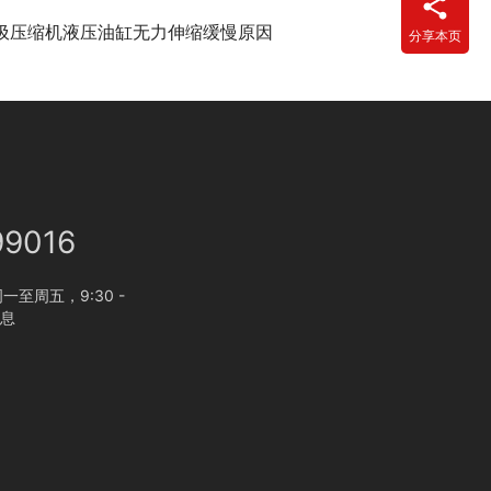
圾压缩机液压油缸无力伸缩缓慢原因
分享本页
99016
至周五，9:30 -
休息